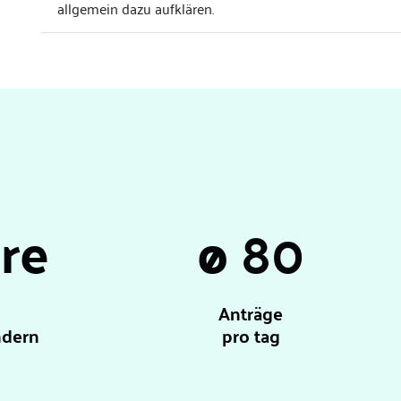
allgemein dazu aufklären.
re
ø 80
Anträge
ndern
pro tag